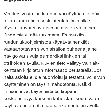
Verkkosivusto tai -kauppa voi näyttää ulospäin
aivan ammattimaisesti toteutetulta ja olla silti
täysin saavutettavuusvaatimusten vastainen.
Ongelmia ei näe tutkimatta. Esimerkiksi
ruudunlukuohjelmistoa käyttävät henkilöt
vastaanottavan sivun sisällön puheena ja he
navigoivat sivuja esimerkiksi linkkien tai
otsikoiden avulla. Kuvien tieto välittyy vain alt-
kenttään kirjoitetun informaatio perusteella. Jos
näitä asioita ei ole huomioitu ja testattu, voi sivun
käyttäminen on täysin mahdotonta. Kaikki
ihmiset eivät käytä hiirtä tai läppärin
kosketuslevyä kursorin kohdistamiseen, vaan
käyttävät internetiä näppäinkomentojen avulla.