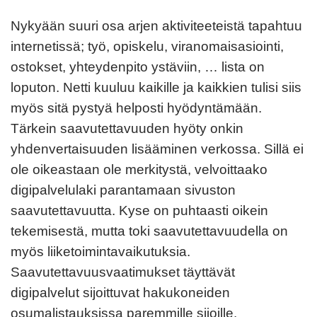
Nykyään suuri osa arjen aktiviteeteistä tapahtuu
internetissä; työ, opiskelu, viranomaisasiointi,
ostokset, yhteydenpito ystäviin, … lista on
loputon. Netti kuuluu kaikille ja kaikkien tulisi siis
myös sitä pystyä helposti hyödyntämään.
Tärkein saavutettavuuden hyöty onkin
yhdenvertaisuuden lisääminen verkossa. Sillä ei
ole oikeastaan ole merkitystä, velvoittaako
digipalvelulaki parantamaan sivuston
saavutettavuutta. Kyse on puhtaasti oikein
tekemisestä, mutta toki saavutettavuudella on
myös liiketoimintavaikutuksia.
Saavutettavuusvaatimukset täyttävät
digipalvelut sijoittuvat hakukoneiden
osumalistauksissa paremmille sijoille.