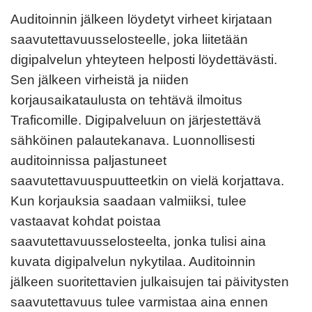
Auditoinnin jälkeen löydetyt virheet kirjataan
saavutettavuusselosteelle, joka liitetään
digipalvelun yhteyteen helposti löydettävästi.
Sen jälkeen virheistä ja niiden
korjausaikataulusta on tehtävä ilmoitus
Traficomille. Digipalveluun on järjestettävä
sähköinen palautekanava. Luonnollisesti
auditoinnissa paljastuneet
saavutettavuuspuutteetkin on vielä korjattava.
Kun korjauksia saadaan valmiiksi, tulee
vastaavat kohdat poistaa
saavutettavuusselosteelta, jonka tulisi aina
kuvata digipalvelun nykytilaa. Auditoinnin
jälkeen suoritettavien julkaisujen tai päivitysten
saavutettavuus tulee varmistaa aina ennen