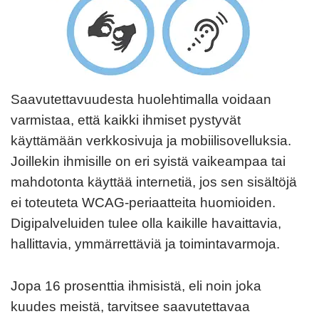
n
s
i
s
ä
Saavutettavuudesta huolehtimalla voidaan
varmistaa, että kaikki ihmiset pystyvät
l
käyttämään verkkosivuja ja mobiilisovelluksia.
t
Joillekin ihmisille on eri syistä vaikeampaa tai
ö
mahdotonta käyttää internetiä, jos sen sisältöjä
ö
ei toteuteta WCAG-periaatteita huomioiden.
n
Digipalveluiden tulee olla kaikille havaittavia,
hallittavia, ymmärrettäviä ja toimintavarmoja.
Jopa 16 prosenttia ihmisistä, eli noin joka
kuudes meistä, tarvitsee saavutettavaa