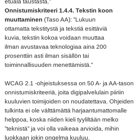
etuala taustasta.”
Onnistumiskriteeri 1.4.4. Tekstin koon
muuttaminen
(Taso AA): ”Lukuun
ottamatta tekstitystä ja tekstiä esittäviä
kuvia, tekstin kokoa voidaan muuttaa
ilman avustavaa teknologiaa aina 200
prosenttiin asti ilman sisällön tai
toiminnallisuuden menettämistä.”
WCAG 2.1 -ohjeistuksessa on 50 A- ja AA-tason
onnistumiskriteeriä, joita digipalvelulain piiriin
kuuluvien toimijoiden on noudatettava. Ohjeiden
tulkinta ei ole välttämättä harjaantumattomalle
helppoa, koska niiden kieli tyyliltään melko
”teknistä” ja voi olla vaikeaa arvioida, mihin
luokkaan jokin ongelma kuuluu.