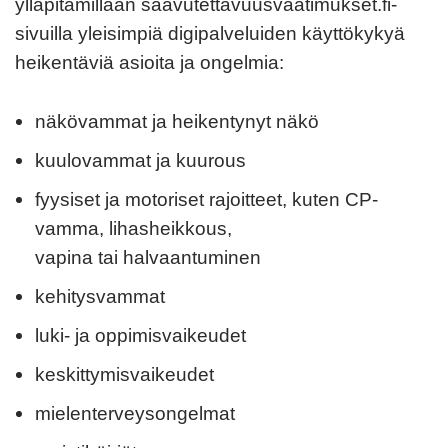
ylläpitämillään saavutettavuusvaatimukset.fi-
sivuilla yleisimpiä digipalveluiden käyttökykyä
heikentäviä asioita ja ongelmia:
näkövammat ja heikentynyt näkö
kuulovammat ja kuurous
fyysiset ja motoriset rajoitteet, kuten CP-
vamma, lihasheikkous,
vapina tai halvaantuminen
kehitysvammat
luki- ja oppimisvaikeudet
keskittymisvaikeudet
mielenterveysongelmat