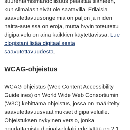
suurentamismahdollisuus pelastaa tilanteen,
kun silmälasit eivät ole saatavilla. Erilaisia
saavutettavuusongelmia on paljon ja niiden
haitta-asteissa on eroja, mutta hyvin toteutettu
digipalvelu on aina kaikkien käytettävissä.
Lue
blogistani lisää digitaalisesta
saavutettavuudesta
.
WCAG-ohjeistus
WCAG-ohjeistus (Web Content Accessibility
Guidelines) on World Wide Web Consortiumin
(W3C) kehittämä ohjeistus, jossa on määritelty
saavutettavuusvaatimukset digipalveluille.
Ohjeistuksen nykyinen versio, jonka
noudattamista digipalvelulaki edellyttää on 2.1.